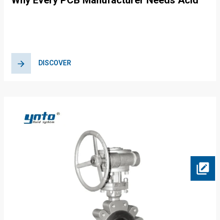
Why Every PCB Manufacturer Needs Acid
and Alkali Resistant Valves in Their
Operations
DISCOVER