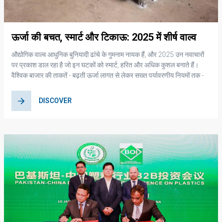
ऊर्जा की बचत, स्मार्ट और टिकाऊ: 2025 में शीर्ष वाल्व
रुझान
औद्योगिक वाल्व आधुनिक बुनियादी ढांचे के गुमनाम नायक हैं, और 2025 उन नवाचारों
पर प्रकाश डाल रहा है जो इन घटकों को स्मार्ट, हरित और अधिक कुशल बनाते हैं।
वैश्विक बाजार की ताकतें - बढ़ती ऊर्जा लागत से लेकर सख्त पर्यावरणीय नियमों तक -
वाल्व प्रौद्योगिकी में तेजी से विकास कर रही हैं। निर्माता और इंजीनियर तीन प्रमुख
क्षेत्रों पर ध्यान केंद्रित कर रहे हैं: - ऊर्जा-बचत वाल्व डिज़ाइन जो बिजली के उपयोग
DISCOVER
और द्रव हानि को कम करते हैं। - वास्तविक समय की निगरानी और स्वचालन के लिए
स्मार्ट IIoT-सक्षम नियंत्रण वाल्व। - टिकाऊ सामग्री और डिज़ाइन जो
डीकार्बोनाइजेशन और दीर्घायु का समर्थन करते हैं। इस लेख में, हम इनमें से प्रत्येक
रुझान का पता लगाते हैं और B2B खरीद और औद्योगिक इंजीनियरों के लिए उनका क्या
मतलब है, जो अपने संचालन को भविष्य में सुरक्षित बनाना चाहते हैं।