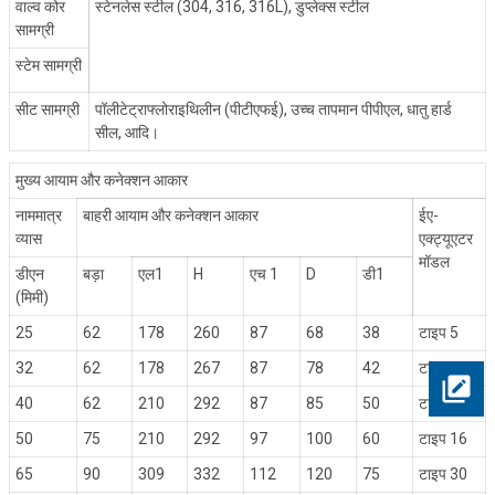
वाल्व कोर
स्टेनलेस स्टील (304, 316, 316L), डुप्लेक्स स्टील
सामग्री
स्टेम सामग्री
सीट सामग्री
पॉलीटेट्राफ्लोराइथिलीन (पीटीएफई), उच्च तापमान पीपीएल, धातु हार्ड
सील, आदि।
मुख्य आयाम और कनेक्शन आकार
नाममात्र
बाहरी आयाम और कनेक्शन आकार
ईए-
व्यास
एक्ट्यूएटर
मॉडल
डीएन
बड़ा
एल1
H
एच 1
D
डी1
(मिमी)
25
62
178
260
87
68
38
टाइप 5
32
62
178
267
87
78
42
टाइप 5
40
62
210
292
87
85
50
टाइप 10
50
75
210
292
97
100
60
टाइप 16
65
90
309
332
112
120
75
टाइप 30