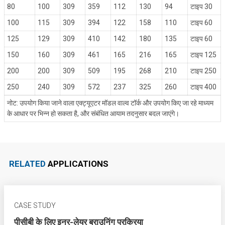
80
100
309
359
112
130
94
टाइप 30
100
115
309
394
122
158
110
टाइप 60
125
129
309
410
142
180
135
टाइप 60
150
160
309
461
165
216
165
टाइप 125
200
200
309
509
195
268
210
टाइप 250
250
240
309
572
237
325
260
टाइप 400
नोट: उपयोग किया जाने वाला एक्ट्यूएटर मॉडल वाल्व टॉर्क और उपयोग किए जा रहे माध्यम
के आधार पर भिन्न हो सकता है, और संबंधित आयाम तदनुसार बदल जाएंगे।
RELATED
APPLICATIONS
CASE STUDY
पीसीबी के लिए इनर-लेयर ब्राउनिंग प्रक्रिया