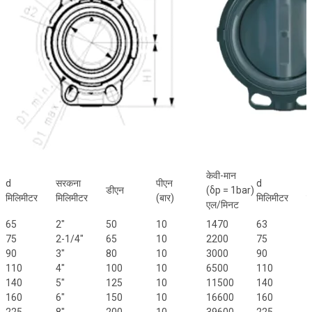
केवी-मान
d
सरकना
पीएन
d
डीएन
(δp = 1bar)
मिलिमीटर
मिलिमीटर
(बार)
मिलिमीटर
म
एल/मिनट
65
2"
50
10
1470
63
1
75
2-1/4"
65
10
2200
75
1
90
3"
80
10
3000
90
1
110
4"
100
10
6500
110
1
140
5"
125
10
11500
140
2
160
6"
150
10
16600
160
2