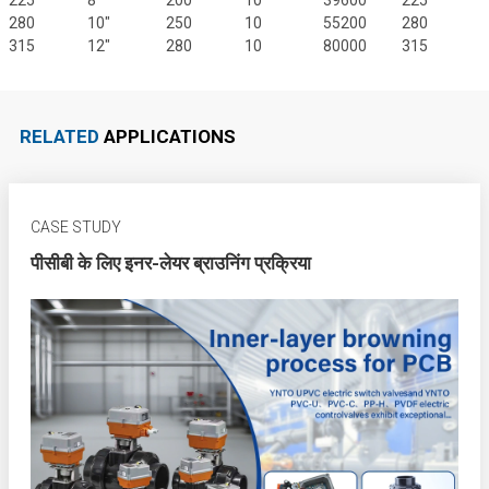
225
8"
200
10
39600
225
2
280
10"
250
10
55200
280
2
315
12"
280
10
80000
315
2
RELATED
APPLICATIONS
CASE STUDY
पीसीबी के लिए इनर-लेयर ब्राउनिंग प्रक्रिया